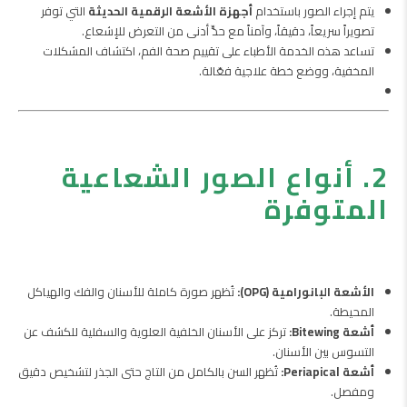
يتم إجراء الصور باستخدام
أجهزة الأشعة الرقمية الحديثة
التي توفر
تصويراً سريعاً، دقيقاً، وآمناً مع حدٍّ أدنى من التعرض للإشعاع.
تساعد هذه الخدمة الأطباء على تقييم صحة الفم، اكتشاف المشكلات
المخفية، ووضع خطة علاجية فعّالة.
2. أنواع الصور الشعاعية
المتوفرة
الأشعة البانورامية (OPG):
تُظهر صورة كاملة للأسنان والفك والهياكل
المحيطة.
أشعة Bitewing:
تركز على الأسنان الخلفية العلوية والسفلية للكشف عن
التسوس بين الأسنان.
أشعة Periapical:
تُظهر السن بالكامل من التاج حتى الجذر لتشخيص دقيق
ومفصل.