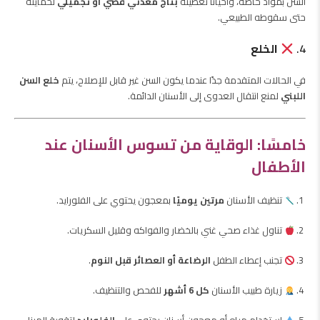
السن بمواد خاصة، وأحيانًا تغطيته
بتاج معدني فضي أو تجميلي
لحمايته
حتى سقوطه الطبيعي.
4.
الخلع
في الحالات المتقدمة جدًا عندما يكون السن غير قابل للإصلاح، يتم
خلع السن
اللبني
لمنع انتقال العدوى إلى الأسنان الدائمة.
خامسًا: الوقاية من تسوس الأسنان عند
الأطفال
تنظيف الأسنان
مرتين يوميًا
بمعجون يحتوي على الفلورايد.
تناول غذاء صحي غني بالخضار والفواكه وقليل السكريات.
تجنب إعطاء الطفل
الرضاعة أو العصائر قبل النوم
.
زيارة طبيب الأسنان
كل 6 أشهر
للفحص والتنظيف.