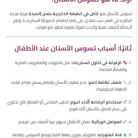
تسوس الأسنان هو
تآكل في الطبقة الخارجية للسن (المينا)
نتيجة نشاط
البكتيريا في الفم، حيث تتغذى على بقايا الطعام (خصوصًا السكريات)، وتنتج
أحماضًا تُضعف المينا وتُحدث ثقوبًا صغيرة تتطور مع الوقت.
ثانيًا: أسباب تسوس الأسنان عند الأطفال
الإفراط في تناول السكريات:
مثل الحلويات والمشروبات الغازية
والعصائر المحلاة.
ضعف نظافة الفم:
عدم تنظيف الأسنان بانتظام يسمح بتراكم البلاك
(الطبقة الجرثومية).
استخدام الرضاعة أثناء النوم:
الحليب الصناعي أو العصائر التي تحتوي
على سكر تلتصق بالأسنان أثناء النوم.
العوامل الوراثية:
بعض الأطفال لديهم مينا أضعف من غيرهم.
قلة الفلورايد:
الفلورايد يقوي طبقة المينا ويمنع التسوس، ونقصه