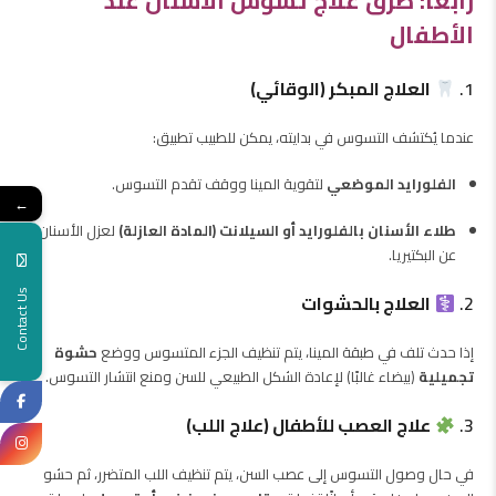
رابعًا: طرق علاج تسوس الأسنان عند
الأطفال
1.
العلاج المبكر (الوقائي)
عندما يُكتشف التسوس في بدايته، يمكن للطبيب تطبيق:
الفلورايد الموضعي
لتقوية المينا ووقف تقدم التسوس.
←
طلاء الأسنان بالفلورايد أو السيلانت (المادة العازلة)
لعزل الأسنان
عن البكتيريا.
Contact Us
2.
العلاج بالحشوات
إذا حدث تلف في طبقة المينا، يتم تنظيف الجزء المتسوس ووضع
حشوة
تجميلية
(بيضاء غالبًا) لإعادة الشكل الطبيعي للسن ومنع انتشار التسوس.
3.
علاج العصب للأطفال (علاج اللب)
في حال وصول التسوس إلى عصب السن، يتم تنظيف اللب المتضرر، ثم حشو